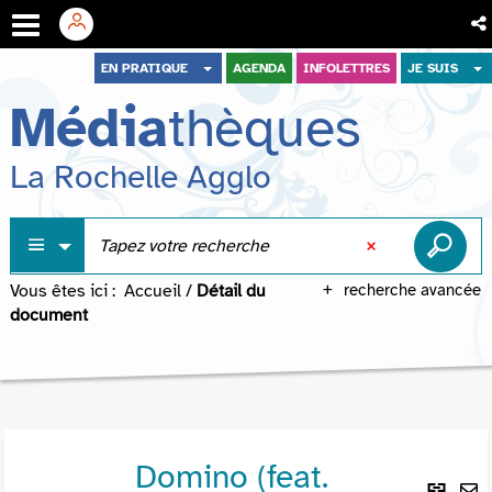
Aller
Aller
Aller
EN PRATIQUE
AGENDA
INFOLETTRES
JE SUIS
au
au
à
Média
thèques
menu
contenu
la
recherche
La Rochelle Agglo
Vous êtes ici :
Accueil
/
Détail du
recherche avancée
document
Domino (feat.
Lie