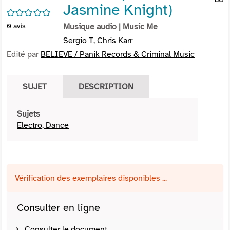
Jasmine Knight)
per
En
/5
(Nou
par
0
avis
Musique audio
| Music Me
fenê
mai
Sergio T, Chris Karr
Edité par
BELIEVE / Panik Records & Criminal Music
SUJET
DESCRIPTION
Sujets
Electro, Dance
Vérification des exemplaires disponibles ...
Consulter en ligne
Consulter le document