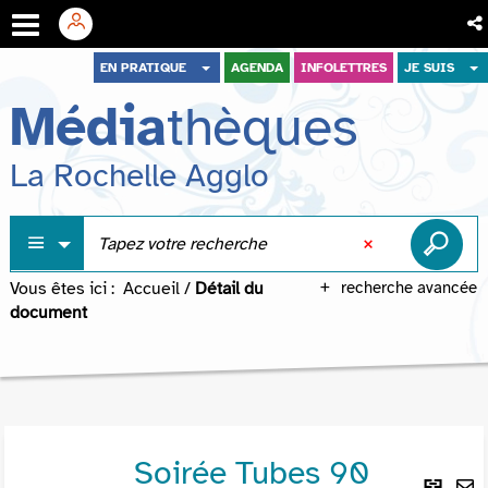
Aller
Aller
Aller
EN PRATIQUE
AGENDA
INFOLETTRES
JE SUIS
au
au
à
Média
thèques
menu
contenu
la
recherche
La Rochelle Agglo
Vous êtes ici :
Accueil
/
Détail du
recherche avancée
document
Soirée Tubes 90
Lie