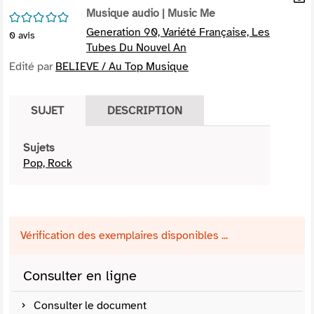
per
Musique audio
| Music Me
En
/5
(Nou
par
Generation 90, Variété Française, Les
0
avis
fenê
mai
Tubes Du Nouvel An
Edité par
BELIEVE / Au Top Musique
SUJET
DESCRIPTION
Sujets
Pop, Rock
Vérification des exemplaires disponibles ...
Consulter en ligne
Consulter le document