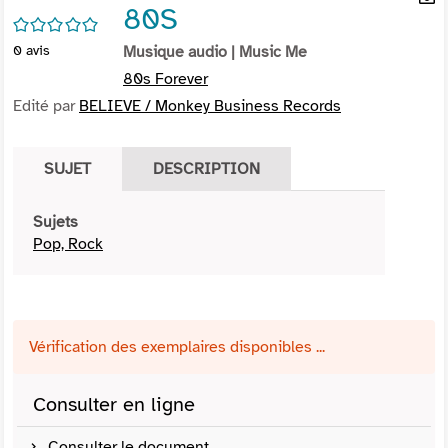
80S
per
En
/5
(Nou
par
0
avis
Musique audio
| Music Me
fenê
mai
80s Forever
Edité par
BELIEVE / Monkey Business Records
SUJET
DESCRIPTION
Sujets
Pop, Rock
Vérification des exemplaires disponibles ...
Consulter en ligne
Consulter le document