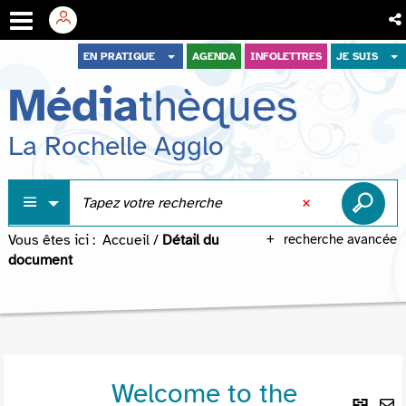
Aller
Aller
Aller
EN PRATIQUE
AGENDA
INFOLETTRES
JE SUIS
au
au
à
Média
thèques
menu
contenu
la
recherche
La Rochelle Agglo
Vous êtes ici :
Accueil
/
Détail du
recherche avancée
document
Welcome to the
Lie