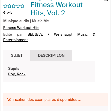
Fitness Workout
per
En
/5
(Nou
par
Hits, Vol. 2
0
avis
fenê
mai
Musique audio
| Music Me
Fitness Workout Hits
Edité par
BELIEVE / Weishaupt Music &
Entertainment
SUJET
DESCRIPTION
Sujets
Pop, Rock
Vérification des exemplaires disponibles ...