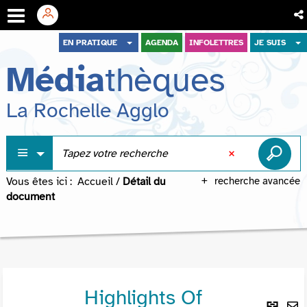
Aller
Aller
Aller
EN PRATIQUE
AGENDA
INFOLETTRES
JE SUIS
au
au
à
Média
thèques
menu
contenu
la
recherche
La Rochelle Agglo
Vous êtes ici :
Accueil
/
Détail du
recherche avancée
document
Highlights Of
Lie