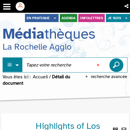
Aller
Aller
Aller
EN PRATIQUE
AGENDA
INFOLETTRES
JE SUIS
au
au
à
Média
thèques
menu
contenu
la
recherche
La Rochelle Agglo
Vous êtes ici :
Accueil
/
Détail du
recherche avancée
document
Highlights of Los
Lie