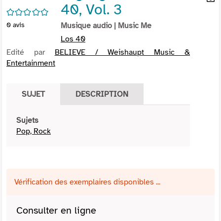
40, Vol. 3
per
En
/5
(Nou
par
0
avis
Musique audio
| Music Me
fenê
mai
Los 40
Edité par
BELIEVE / Weishaupt Music &
Entertainment
SUJET
DESCRIPTION
Sujets
Pop, Rock
Vérification des exemplaires disponibles ...
Consulter en ligne