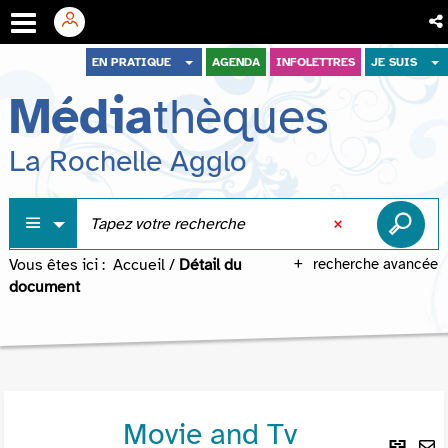
Aller
Aller
Aller
EN PRATIQUE
AGENDA
INFOLETTRES
JE SUIS
au
au
à
Média
thèques
menu
contenu
la
recherche
La Rochelle Agglo
Vous êtes ici :
Accueil
/
Détail du
recherche avancée
document
Movie and Tv
Lie