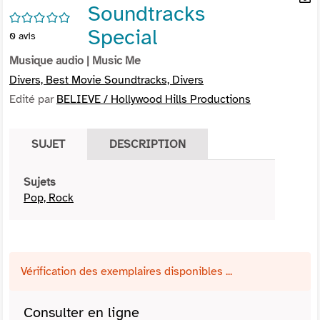
Soundtracks
per
En
/5
(Nou
par
Special
0
avis
fenê
mai
Musique audio
| Music Me
Divers, Best Movie Soundtracks, Divers
Edité par
BELIEVE / Hollywood Hills Productions
SUJET
DESCRIPTION
Sujets
Pop, Rock
Vérification des exemplaires disponibles ...
Consulter en ligne