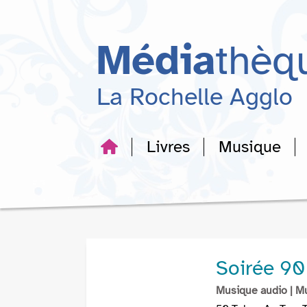
Aller
Aller
Aller
au
au
à
menu
contenu
la
Média
thèq
recherche
La Rochelle Agglo
Livres
Musique
Soirée 90
Musique audio
| M