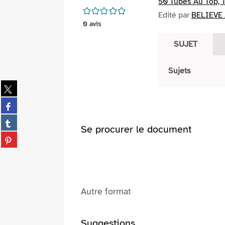
50 Tubes Au Top, 
/5
Edité par
BELIEVE 
0
avis
SUJET
Sujets
Partager
sur
Partager
twitter
sur
(Nouvelle
Partager
facebook
Se procurer le document
fenêtre)
sur
(Nouvelle
Partager
tumblr
fenêtre)
sur
(Nouvelle
pinterest
fenêtre)
(Nouvelle
fenêtre)
Autre format
Suggestions