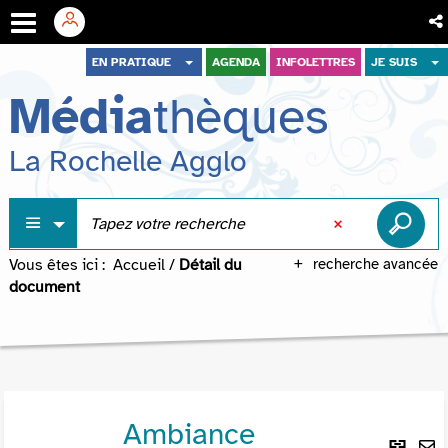
Aller
Aller
Aller
EN PRATIQUE
AGENDA
INFOLETTRES
JE SUIS
au
au
à
Média
thèques
menu
contenu
la
recherche
La Rochelle Agglo
Vous êtes ici :
Accueil
/
Détail du
recherche avancée
document
Ambiance
Lie