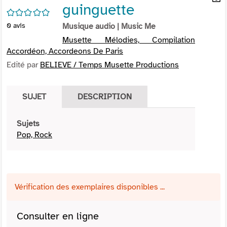
guinguette
per
En
/5
(Nou
par
0
avis
Musique audio
| Music Me
fenê
mai
Musette Mélodies, Compilation
Accordéon, Accordeons De Paris
Edité par
BELIEVE / Temps Musette Productions
SUJET
DESCRIPTION
Sujets
Pop, Rock
Vérification des exemplaires disponibles ...
Consulter en ligne