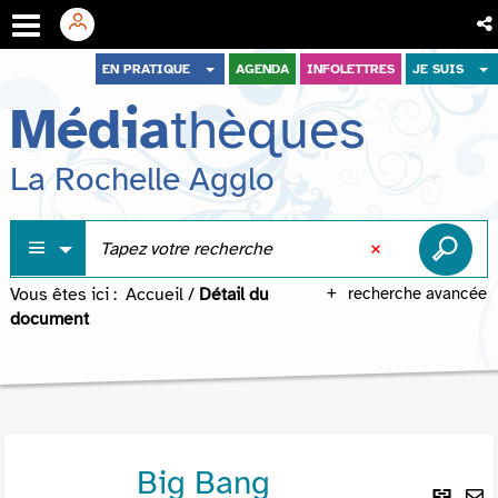
Aller
Aller
Aller
EN PRATIQUE
AGENDA
INFOLETTRES
JE SUIS
au
au
à
Média
thèques
menu
contenu
la
recherche
La Rochelle Agglo
Vous êtes ici :
Accueil
/
Détail du
recherche avancée
document
Big Bang
Lie