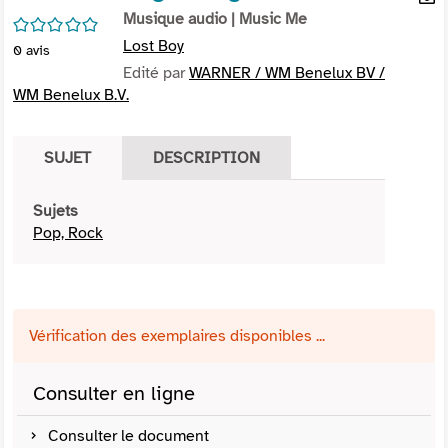
per
Musique audio
| Music Me
En
/5
(Nou
par
Lost Boy
0
avis
fenê
mai
Edité par
WARNER / WM Benelux BV /
WM Benelux B.V.
SUJET
DESCRIPTION
Sujets
Pop, Rock
Vérification des exemplaires disponibles ...
Consulter en ligne
Consulter le document