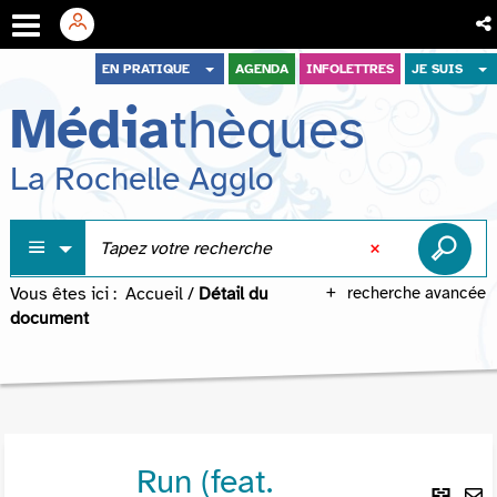
Aller
Aller
Aller
EN PRATIQUE
AGENDA
INFOLETTRES
JE SUIS
au
au
à
Média
thèques
menu
contenu
la
recherche
La Rochelle Agglo
Vous êtes ici :
Accueil
/
Détail du
recherche avancée
document
Run (feat.
Lie