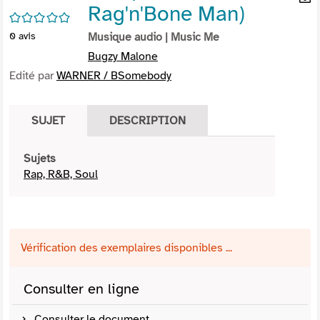
Rag'n'Bone Man)
per
En
/5
(Nou
par
0
avis
Musique audio
| Music Me
fenê
mai
Bugzy Malone
Edité par
WARNER / BSomebody
SUJET
DESCRIPTION
Sujets
Rap, R&B, Soul
Vérification des exemplaires disponibles ...
Consulter en ligne
Consulter le document