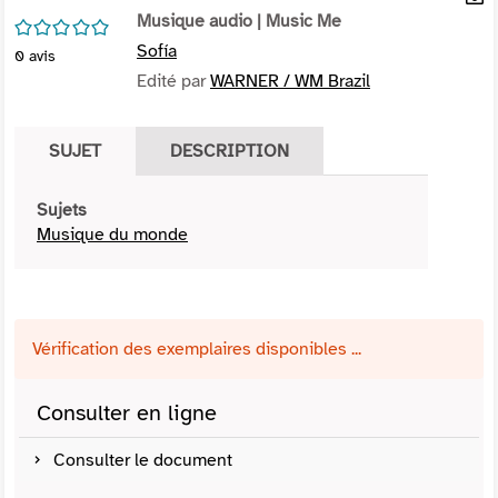
per
Musique audio
| Music Me
En
/5
(Nou
par
Sofía
0
avis
fenê
mai
Edité par
WARNER / WM Brazil
SUJET
DESCRIPTION
Sujets
Musique du monde
Vérification des exemplaires disponibles ...
Consulter en ligne
Consulter le document