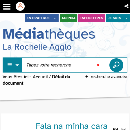
Aller
Aller
Aller
EN PRATIQUE
AGENDA
INFOLETTRES
JE SUIS
au
au
à
Média
thèques
menu
contenu
la
recherche
La Rochelle Agglo
Vous êtes ici :
Accueil
/
Détail du
recherche avancée
document
Fala na minha cara
Lie