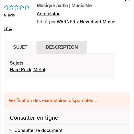
per
Musique audio
| Music Me
En
/5
(Nou
par
Annihilator
0
avis
fenê
mai
Edité par
WARNER / Neverland Music
Inc.
SUJET
DESCRIPTION
Sujets
Hard Rock, Metal
Vérification des exemplaires disponibles ...
Consulter en ligne
Consulter le document