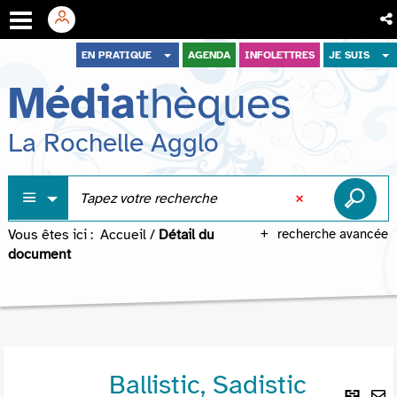
Aller
Aller
Aller
EN PRATIQUE
AGENDA
INFOLETTRES
JE SUIS
au
au
à
Média
thèques
menu
contenu
la
recherche
La Rochelle Agglo
Vous êtes ici :
Accueil
/
Détail du
recherche avancée
document
Ballistic, Sadistic
Lie