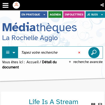
Aller
Aller
Aller
EN PRATIQUE
AGENDA
INFOLETTRES
JE SUIS
au
au
à
Média
thèques
menu
contenu
la
recherche
La Rochelle Agglo
Vous êtes ici :
Accueil
/
Détail du
recherche avancée
document
Life Is A Stream
Lie