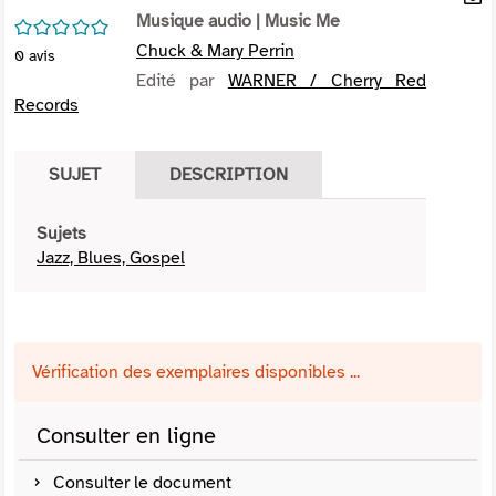
per
Musique audio
| Music Me
En
/5
(Nou
par
Chuck & Mary Perrin
0
avis
fenê
mai
Edité par
WARNER / Cherry Red
Records
SUJET
DESCRIPTION
Sujets
Jazz, Blues, Gospel
Vérification des exemplaires disponibles ...
Consulter en ligne
Consulter le document