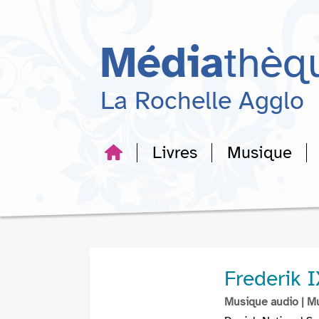
Aller
Aller
Aller
au
au
à
menu
contenu
la
Média
thèq
recherche
La Rochelle Agglo
Livres
Musique
Frederik 
Musique audio
| M