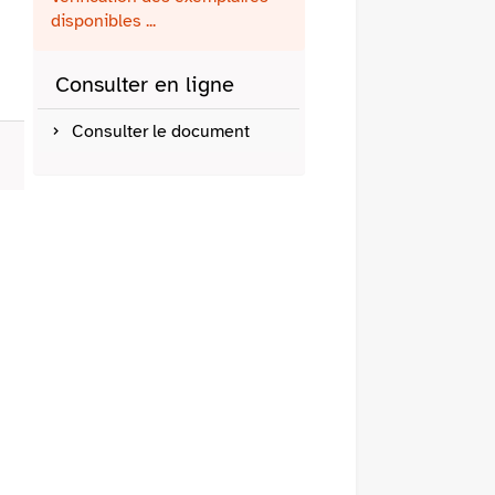
fenêtre)
mail
disponibles ...
Consulter en ligne
Consulter le document