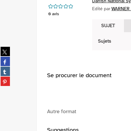
Danish National S
/5
Edité par
WARNER /
0
avis
SUJET
Sujets
Partager
sur
Partager
twitter
sur
(Nouvelle
Partager
facebook
Se procurer le document
fenêtre)
sur
(Nouvelle
Partager
tumblr
fenêtre)
sur
(Nouvelle
pinterest
fenêtre)
(Nouvelle
fenêtre)
Autre format
Suggestions