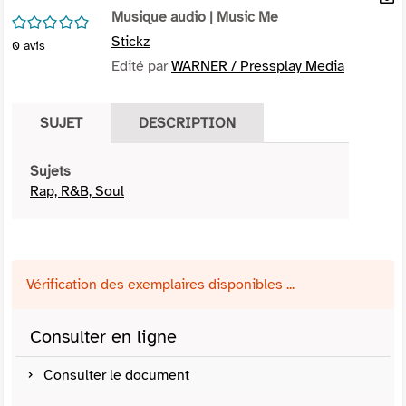
per
Musique audio
| Music Me
En
/5
(Nou
par
Stickz
0
avis
fenê
mai
Edité par
WARNER / Pressplay Media
SUJET
DESCRIPTION
Sujets
Rap, R&B, Soul
Vérification des exemplaires disponibles ...
Consulter en ligne
Consulter le document