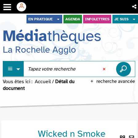
Aller
Aller
Aller
EN PRATIQUE
AGENDA
INFOLETTRES
JE SUIS
au
au
à
Média
thèques
menu
contenu
la
recherche
La Rochelle Agglo
Vous êtes ici :
Accueil
/
Détail du
recherche avancée
document
Wicked n Smoke
Lie