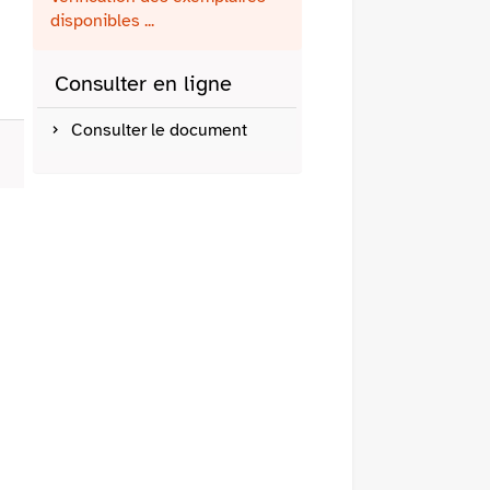
fenêtre)
mail
disponibles ...
Consulter en ligne
Consulter le document