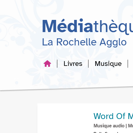
Aller
Aller
Aller
au
au
à
menu
contenu
la
Média
thèq
recherche
La Rochelle Agglo
Livres
Musique
Word Of M
Musique audio
| M