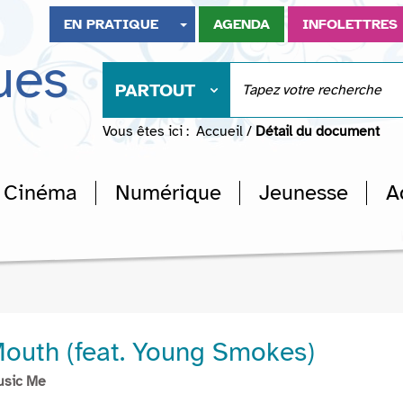
EN PRATIQUE
AGENDA
INFOLETTRES
ues
PARTOUT
Vous êtes ici :
Accueil
/
Détail du document
Cinéma
Numérique
Jeunesse
A
outh (feat. Young Smokes)
usic Me