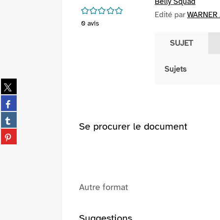
Belly Squad
/5
Edité par
WARNER /
0
avis
SUJET
Sujets
Partager
sur
Partager
twitter
sur
(Nouvelle
Partager
facebook
Se procurer le document
fenêtre)
sur
(Nouvelle
Partager
tumblr
fenêtre)
sur
(Nouvelle
pinterest
fenêtre)
(Nouvelle
fenêtre)
Autre format
Suggestions