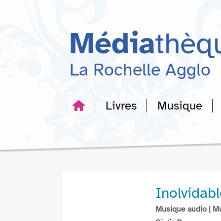
Aller
Aller
Aller
au
au
à
menu
contenu
la
Média
thèq
recherche
La Rochelle Agglo
Livres
Musique
Inolvidabl
Musique audio
| M