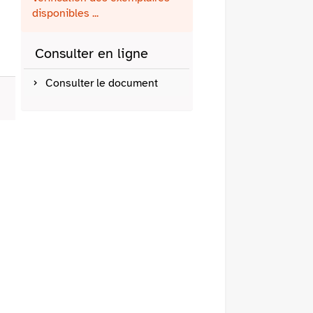
fenêtre)
mail
disponibles ...
Consulter en ligne
Consulter le document