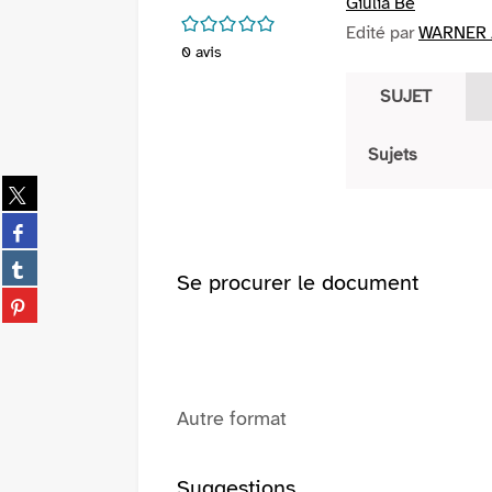
Giulia Be
/5
Edité par
WARNER /
0
avis
SUJET
Sujets
Partager
sur
Partager
twitter
sur
(Nouvelle
Partager
facebook
Se procurer le document
fenêtre)
sur
(Nouvelle
Partager
tumblr
fenêtre)
sur
(Nouvelle
pinterest
fenêtre)
(Nouvelle
fenêtre)
Autre format
Suggestions