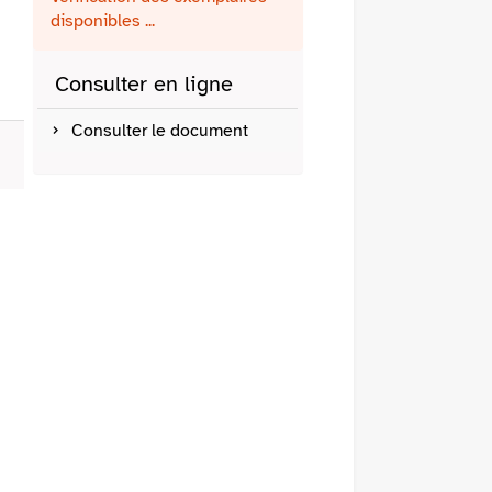
fenêtre)
mail
disponibles ...
Consulter en ligne
Consulter le document