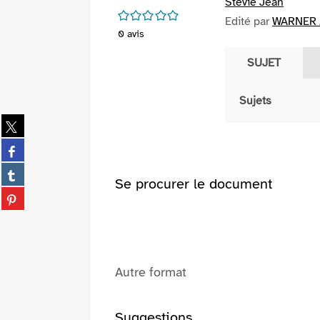
Stevie Jean
/5
Edité par
WARNER 
0
avis
SUJET
Sujets
Partager
sur
Partager
twitter
sur
(Nouvelle
Partager
facebook
Se procurer le document
fenêtre)
sur
(Nouvelle
Partager
tumblr
fenêtre)
sur
(Nouvelle
pinterest
fenêtre)
(Nouvelle
fenêtre)
Autre format
Suggestions