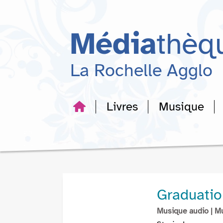
Aller
Aller
Aller
au
au
à
menu
contenu
la
Média
thèq
recherche
La Rochelle Agglo
Livres
Musique
Graduatio
Musique audio
| M