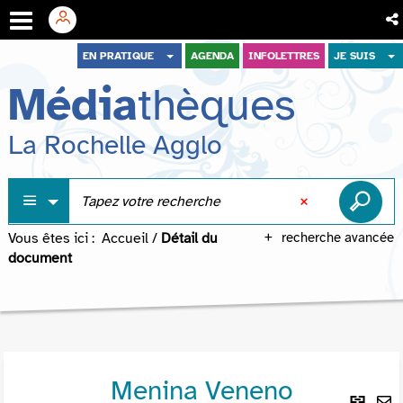
Aller
Aller
Aller
EN PRATIQUE
AGENDA
INFOLETTRES
JE SUIS
au
au
à
Média
thèques
menu
contenu
la
recherche
La Rochelle Agglo
Vous êtes ici :
Accueil
/
Détail du
recherche avancée
document
Menina Veneno
Lie