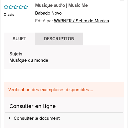
per
Musique audio
| Music Me
En
/5
(Nou
par
Babado Novo
0
avis
fenê
mai
Edité par
WARNER / Selim de Musica
SUJET
DESCRIPTION
Sujets
Musique du monde
Vérification des exemplaires disponibles ...
Consulter en ligne
Consulter le document