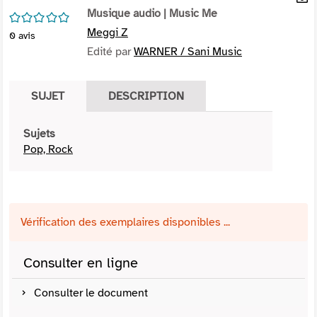
per
Musique audio
| Music Me
En
/5
(Nou
par
Meggi Z
0
avis
fenê
mai
Edité par
WARNER / Sani Music
SUJET
DESCRIPTION
Sujets
Pop, Rock
Vérification des exemplaires disponibles ...
Consulter en ligne
Consulter le document