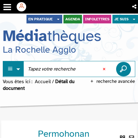
Aller
Aller
Aller
EN PRATIQUE
AGENDA
INFOLETTRES
JE SUIS
au
au
à
Média
thèques
menu
contenu
la
recherche
La Rochelle Agglo
Vous êtes ici :
Accueil
/
Détail du
recherche avancée
document
Permohonan
Lie