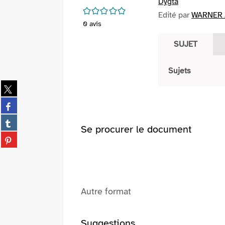
Dygta
/5
Edité par
WARNER /
0
avis
SUJET
Sujets
Partager
sur
Partager
twitter
sur
(Nouvelle
Partager
facebook
Se procurer le document
fenêtre)
sur
(Nouvelle
Partager
tumblr
fenêtre)
sur
(Nouvelle
pinterest
fenêtre)
(Nouvelle
fenêtre)
Autre format
Suggestions