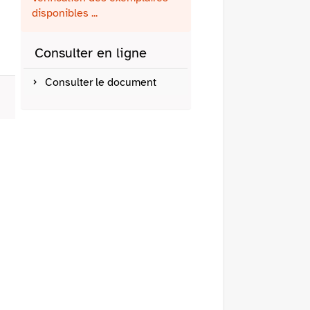
fenêtre)
mail
disponibles ...
Consulter en ligne
Consulter le document