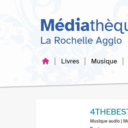
Aller
Aller
Aller
au
au
à
menu
contenu
la
Média
thèq
recherche
La Rochelle Agglo
Livres
Musique
4THEBES
Musique audio
| M