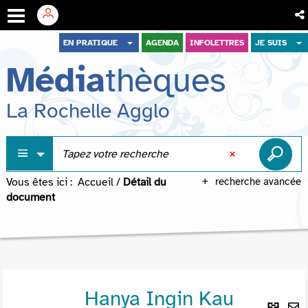
Aller
Aller
Aller
EN PRATIQUE
AGENDA
INFOLETTRES
JE SUIS
au
au
à
Média
thèques
menu
contenu
la
recherche
La Rochelle Agglo
Vous êtes ici :
Accueil
/
Détail du
recherche avancée
document
Hanya Ingin Kau
Lie