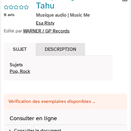
Tahu
per
En
/5
(Nou
par
0
avis
Musique audio
| Music Me
fenê
mai
Esa Risty
Edité par
WARNER / GP Records
SUJET
DESCRIPTION
Sujets
Pop, Rock
Vérification des exemplaires disponibles ...
Consulter en ligne
Consulter le document