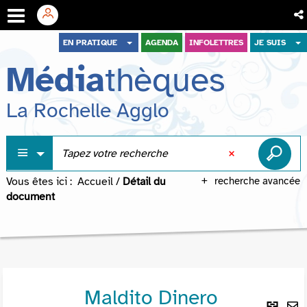
Aller
Aller
Aller
EN PRATIQUE
AGENDA
INFOLETTRES
JE SUIS
au
au
à
Média
thèques
menu
contenu
la
recherche
La Rochelle Agglo
Vous êtes ici :
Accueil
/
Détail du
recherche avancée
document
Maldito Dinero
Lie