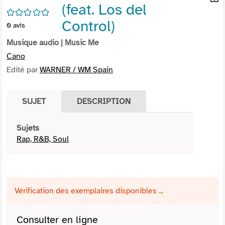
(feat. Los del
per
En
/5
(Nou
par
Control)
0
avis
fenê
mai
Musique audio
| Music Me
Cano
Edité par
WARNER / WM Spain
SUJET
DESCRIPTION
Sujets
Rap, R&B, Soul
Vérification des exemplaires disponibles ...
Consulter en ligne