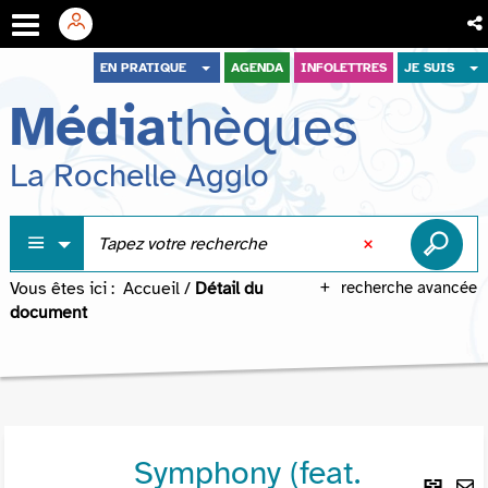
Aller
Aller
Aller
EN PRATIQUE
AGENDA
INFOLETTRES
JE SUIS
au
au
à
Média
thèques
menu
contenu
la
recherche
La Rochelle Agglo
Vous êtes ici :
Accueil
/
Détail du
recherche avancée
document
Symphony (feat.
Lie