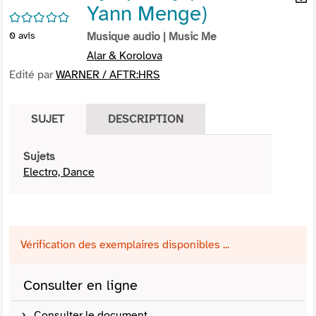
Yann Menge)
per
En
/5
(Nou
par
0
avis
Musique audio
| Music Me
fenê
mai
Alar & Korolova
Edité par
WARNER / AFTR:HRS
SUJET
DESCRIPTION
Sujets
Electro, Dance
Vérification des exemplaires disponibles ...
Consulter en ligne
Consulter le document