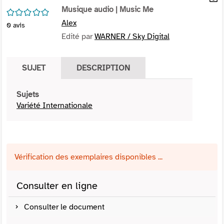
per
Musique audio
| Music Me
En
/5
(Nou
par
Alex
0
avis
fenê
mai
Edité par
WARNER / Sky Digital
SUJET
DESCRIPTION
Sujets
Variété Internationale
Vérification des exemplaires disponibles ...
Consulter en ligne
Consulter le document