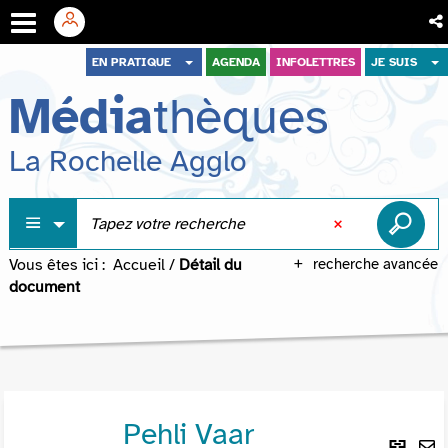
Aller
Aller
Aller
EN PRATIQUE
AGENDA
INFOLETTRES
JE SUIS
au
au
à
Média
thèques
menu
contenu
la
recherche
La Rochelle Agglo
Vous êtes ici :
Accueil
/
Détail du
recherche avancée
document
Pehli Vaar
Lie