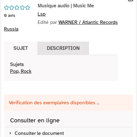
per
Musique audio
| Music Me
En
/5
(Nou
par
Lsp
0
avis
fenê
mai
Edité par
WARNER / Atlantic Records
Russia
SUJET
DESCRIPTION
Sujets
Pop, Rock
Vérification des exemplaires disponibles ...
Consulter en ligne
Consulter le document