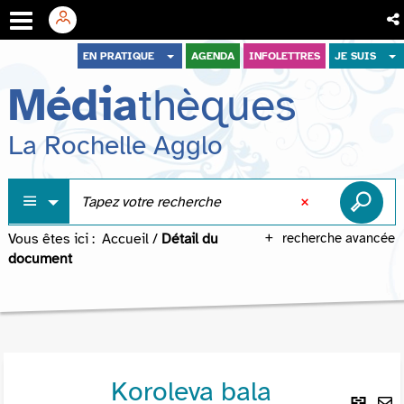
Aller
Aller
Aller
EN PRATIQUE
AGENDA
INFOLETTRES
JE SUIS
au
au
à
Média
thèques
menu
contenu
la
recherche
La Rochelle Agglo
Vous êtes ici :
Accueil
/
Détail du
recherche avancée
document
Koroleva bala
Lie