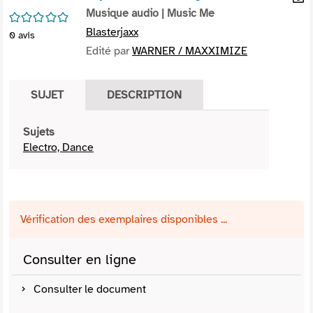
per
Musique audio
| Music Me
En
/5
(Nou
par
Blasterjaxx
0
avis
fenê
mai
Edité par
WARNER / MAXXIMIZE
SUJET
DESCRIPTION
Sujets
Electro, Dance
Vérification des exemplaires disponibles ...
Consulter en ligne
Consulter le document