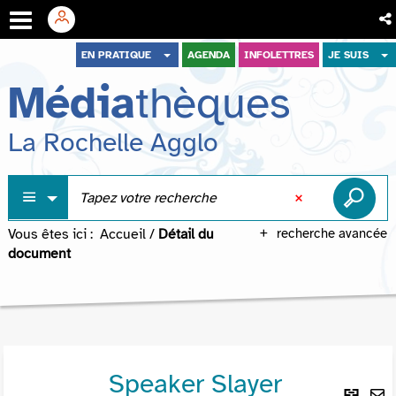
Aller
Aller
Aller
EN PRATIQUE
AGENDA
INFOLETTRES
JE SUIS
au
au
à
Média
thèques
menu
contenu
la
recherche
La Rochelle Agglo
Vous êtes ici :
Accueil
/
Détail du
recherche avancée
document
Speaker Slayer
Lie