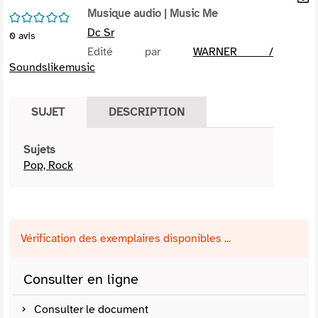
per
Musique audio
| Music Me
En
/5
(Nou
par
Dc Sr
0
avis
fenê
mai
Edité par
WARNER /
Soundslikemusic
SUJET
DESCRIPTION
Sujets
Pop, Rock
Vérification des exemplaires disponibles ...
Consulter en ligne
Consulter le document