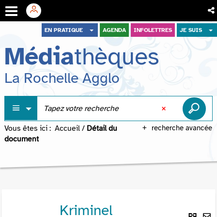
Aller
Aller
Aller
EN PRATIQUE
AGENDA
INFOLETTRES
JE SUIS
au
au
à
Média
thèques
menu
contenu
la
recherche
La Rochelle Agglo
Vous êtes ici :
Accueil
/
Détail du
recherche avancée
document
Kriminel
Lie