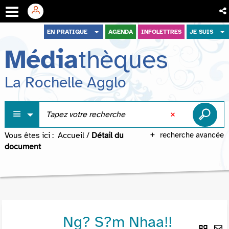
Aller
Aller
Aller
EN PRATIQUE
AGENDA
INFOLETTRES
JE SUIS
au
au
à
Média
thèques
menu
contenu
la
recherche
La Rochelle Agglo
Vous êtes ici :
Accueil
/
Détail du
recherche avancée
document
Ng? S?m Nhaa!!
Lie