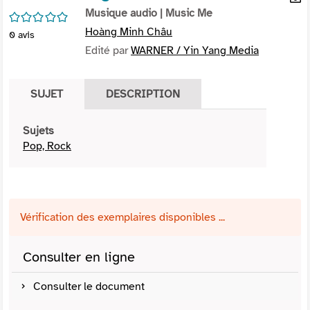
per
Musique audio
| Music Me
En
/5
(Nou
par
Hoàng Minh Châu
0
avis
fenê
mai
Edité par
WARNER / Yin Yang Media
SUJET
DESCRIPTION
Sujets
Pop, Rock
Vérification des exemplaires disponibles ...
Consulter en ligne
Consulter le document