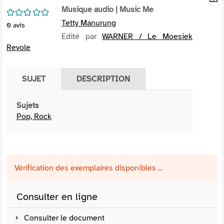
per
Musique audio
| Music Me
En
/5
(Nou
par
Tetty Manurung
0
avis
fenê
mai
Edité par
WARNER / Le Moesiek
Revole
SUJET
DESCRIPTION
Sujets
Pop, Rock
Vérification des exemplaires disponibles ...
Consulter en ligne
Consulter le document