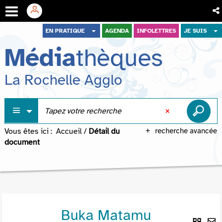
Aller
Aller
Aller
EN PRATIQUE
AGENDA
INFOLETTRES
JE SUIS
au
au
à
Média
thèques
menu
contenu
la
recherche
La Rochelle Agglo
Vous êtes ici :
Accueil
/
Détail du
recherche avancée
document
Buka Matamu
Lie