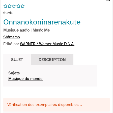
per
En
/5
(Nou
par
0
avis
fenê
mai
Onnanokoninarenakute
Musique audio
| Music Me
Shimamo
Edité par
WARNER / Warner Music D.N.A.
SUJET
DESCRIPTION
Sujets
Musique du monde
Vérification des exemplaires disponibles ...