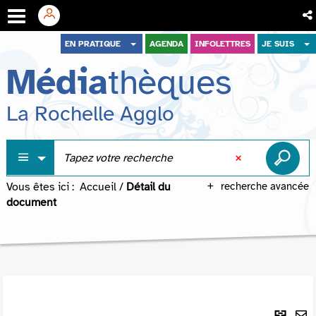
Aller
Aller
Aller
EN PRATIQUE
AGENDA
INFOLETTRES
JE SUIS
au
au
à
Média
thèques
menu
contenu
la
recherche
La Rochelle Agglo
Vous êtes ici :
Accueil
/
Détail du
recherche avancée
document
Lie