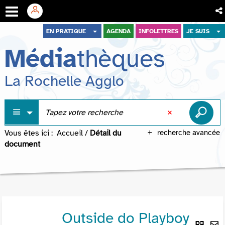
Aller
Aller
Aller
EN PRATIQUE
AGENDA
INFOLETTRES
JE SUIS
au
au
à
Média
thèques
menu
contenu
la
recherche
La Rochelle Agglo
Vous êtes ici :
Accueil
/
Détail du
recherche avancée
document
Outside do Playboy
Lie