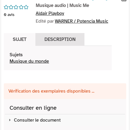
per
Musique audio
| Music Me
En
/5
(Nou
par
Aldair Playboy
0
avis
fenê
mai
Edité par
WARNER / Potencia Music
SUJET
DESCRIPTION
Sujets
Musique du monde
Vérification des exemplaires disponibles ...
Consulter en ligne
Consulter le document