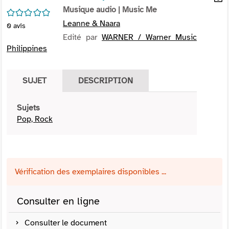
per
Musique audio
| Music Me
En
/5
(Nou
par
Leanne & Naara
0
avis
fenê
mai
Edité par
WARNER / Warner Music
Philippines
SUJET
DESCRIPTION
Sujets
Pop, Rock
Vérification des exemplaires disponibles ...
Consulter en ligne
Consulter le document