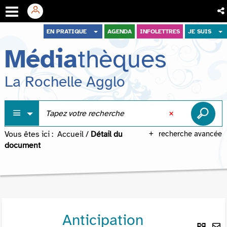
Aller
Aller
Aller
EN PRATIQUE
AGENDA
INFOLETTRES
JE SUIS
au
au
à
Média
thèques
menu
contenu
la
recherche
La Rochelle Agglo
Vous êtes ici :
Accueil
/
Détail du
recherche avancée
document
Anticipation
Lie