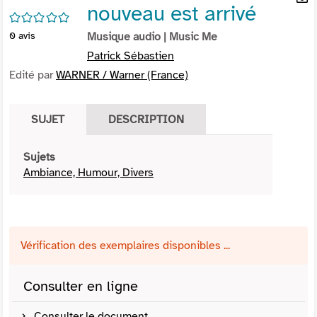
nouveau est arrivé
per
En
/5
(Nou
par
0
avis
Musique audio
| Music Me
fenê
mai
Patrick Sébastien
Edité par
WARNER / Warner (France)
SUJET
DESCRIPTION
Sujets
Ambiance, Humour, Divers
Vérification des exemplaires disponibles ...
Consulter en ligne
Consulter le document