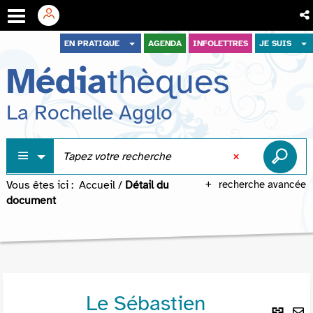
Aller
Aller
Aller
EN PRATIQUE
AGENDA
INFOLETTRES
JE SUIS
au
au
à
Média
thèques
menu
contenu
la
recherche
La Rochelle Agglo
Vous êtes ici :
Accueil
/
Détail du
recherche avancée
document
Le Sébastien
Lie