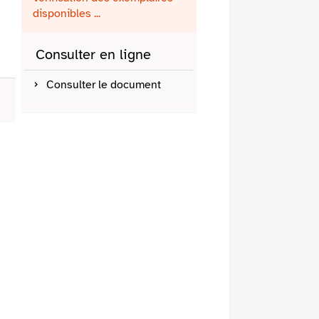
fenêtre)
mail
disponibles ...
Consulter en ligne
Consulter le document