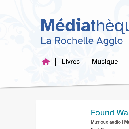
Aller
Aller
Aller
au
au
à
menu
contenu
la
Média
thèq
recherche
La Rochelle Agglo
Livres
Musique
Found Wa
Musique audio
| M