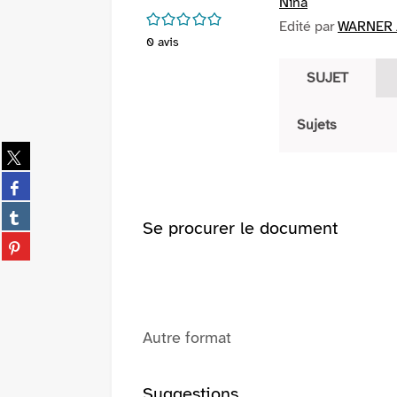
Nina
/5
Edité par
WARNER 
0
avis
SUJET
Sujets
Partager
sur
Partager
twitter
sur
(Nouvelle
Partager
facebook
Se procurer le document
fenêtre)
sur
(Nouvelle
Partager
tumblr
fenêtre)
sur
(Nouvelle
pinterest
fenêtre)
(Nouvelle
fenêtre)
Autre format
Suggestions