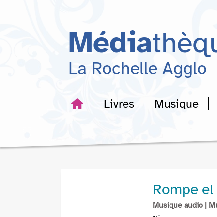
Aller
Aller
Aller
au
au
à
menu
contenu
la
Média
thèq
recherche
La Rochelle Agglo
Livres
Musique
Rompe el
Musique audio
| M