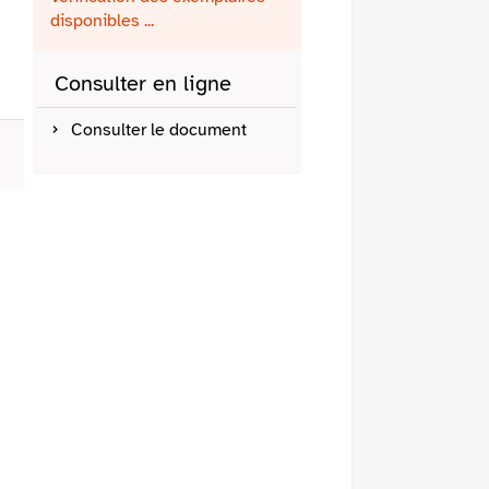
fenêtre)
mail
disponibles ...
Consulter en ligne
Consulter le document