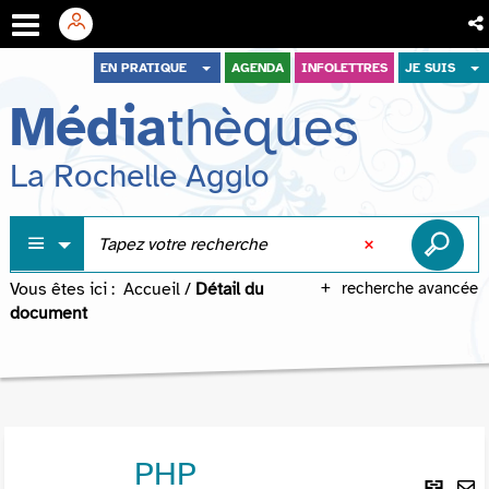
Aller
Aller
Aller
EN PRATIQUE
AGENDA
INFOLETTRES
JE SUIS
au
au
à
Média
thèques
menu
contenu
la
recherche
La Rochelle Agglo
Vous êtes ici :
Accueil
/
Détail du
recherche avancée
document
PHP
Lie