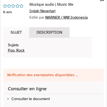
per
Musique audio
| Music Me
En
/5
(Nou
par
Indah Nevertari
0
avis
fenê
mai
Edité par
WARNER / WM Indonesia
SUJET
DESCRIPTION
Sujets
Pop, Rock
Vérification des exemplaires disponibles ...
Consulter en ligne
Consulter le document