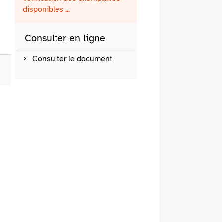
fenêtre)
mail
disponibles ...
Consulter en ligne
Consulter le document