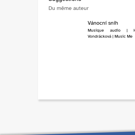
Du même auteur
Vánocní sníh
Musique audio | H
Vondrácková | Music Me