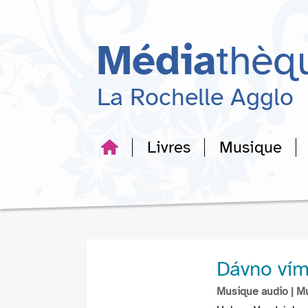
Aller
Aller
Aller
au
au
à
menu
contenu
la
Média
thèq
recherche
La Rochelle Agglo
Livres
Musique
Dávno vím
Musique audio
| M