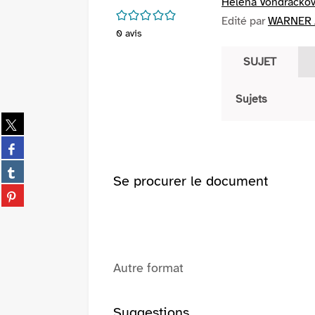
Helena Vondrácko
/5
Edité par
WARNER /
0
avis
SUJET
Sujets
Partager
sur
Partager
twitter
sur
(Nouvelle
Partager
facebook
Se procurer le document
fenêtre)
sur
(Nouvelle
Partager
tumblr
fenêtre)
sur
(Nouvelle
pinterest
fenêtre)
(Nouvelle
fenêtre)
Autre format
Suggestions