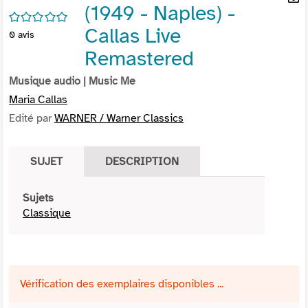
(1949 - Naples) -
per
En
/5
(Nou
par
Callas Live
0
avis
fenê
mai
Remastered
Musique audio
| Music Me
Maria Callas
Edité par
WARNER / Warner Classics
SUJET
DESCRIPTION
Sujets
Classique
Vérification des exemplaires disponibles ...