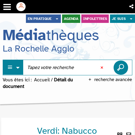
Aller
Aller
Aller
EN PRATIQUE
AGENDA
INFOLETTRES
JE SUIS
au
au
à
Média
thèques
menu
contenu
la
recherche
La Rochelle Agglo
Vous êtes ici :
Accueil
/
Détail du
recherche avancée
document
Verdi: Nabucco
Lie