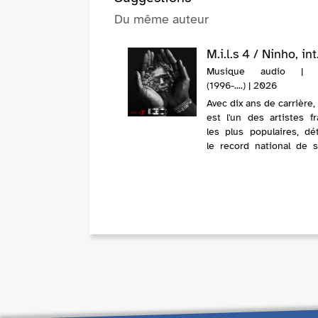
Du même auteur
M.i.l.s 4 / Ninho, int
Musique audio | 
(1996-....) | 2026
Avec dix ans de carrière
est l'un des artistes fr
les plus populaires, dé
le record national de s
certifiés avec plus 
certifications en Fra
faisant de lui une f
dominante du hip-hop fra