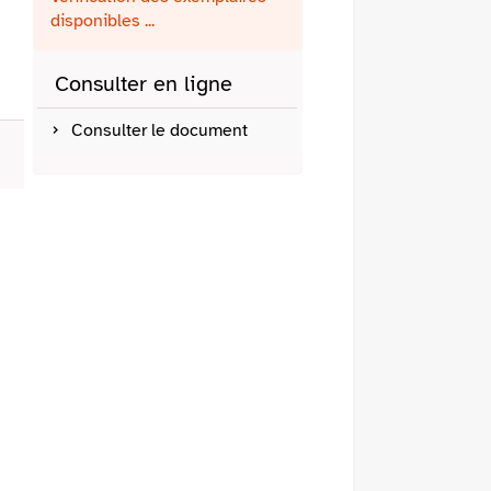
fenêtre)
mail
disponibles ...
Consulter en ligne
Consulter le document