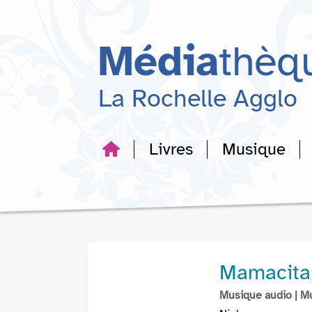
Aller
Aller
Aller
au
au
à
menu
contenu
la
Média
thèq
recherche
La Rochelle Agglo
Livres
Musique
Mamacita
Musique audio
| M