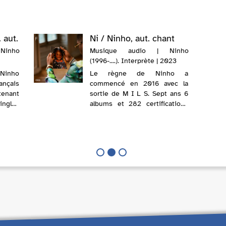
. aut.
Ni / Ninho, aut. chant
Ninho
Musique audio | Ninho
(1996-....). Interprète | 2023
, Ninho
Le règne de Ninho a
ançais
commencé en 2016 avec la
tenant
sortie de M I L S. Sept ans 6
ingles
albums et 282 certifications
de 300
plus tard, le voilà sur le trône
nce et
du Rap Français. NI affole tous
igure
les compteurs : une vingtaine
nç...
de singles et ses derniers
albu...