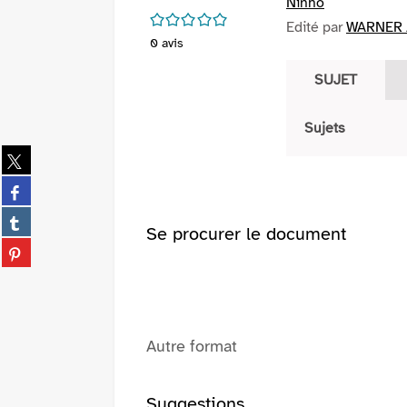
Ninho
/5
Edité par
WARNER /
0
avis
SUJET
Sujets
Partager
sur
Partager
twitter
sur
(Nouvelle
Partager
facebook
Se procurer le document
fenêtre)
sur
(Nouvelle
Partager
tumblr
fenêtre)
sur
(Nouvelle
pinterest
fenêtre)
(Nouvelle
fenêtre)
Autre format
Suggestions