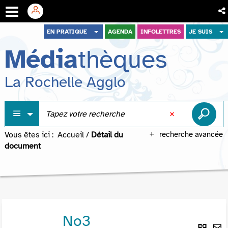
Aller
Aller
Aller
EN PRATIQUE
AGENDA
INFOLETTRES
JE SUIS
au
au
à
Média
thèques
menu
contenu
la
recherche
La Rochelle Agglo
Vous êtes ici :
Accueil
/
Détail du
recherche avancée
document
No3
Lie