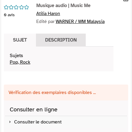
per
Musique audio
| Music Me
En
/5
(Nou
par
Atilia Haron
0
avis
fenê
mai
Edité par
WARNER / WM Malaysia
SUJET
DESCRIPTION
Sujets
Pop, Rock
Vérification des exemplaires disponibles ...
Consulter en ligne
Consulter le document