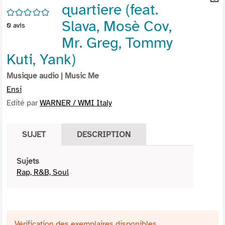
quartiere (feat.
per
En
/5
(Nou
par
Slava, Mosè Cov,
0
avis
fenê
mai
Mr. Greg, Tommy
Kuti, Yank)
Musique audio
| Music Me
Ensi
Edité par
WARNER / WMI Italy
SUJET
DESCRIPTION
Sujets
Rap, R&B, Soul
Vérification des exemplaires disponibles ...