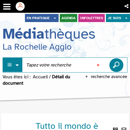
Aller
Aller
Aller
EN PRATIQUE
AGENDA
INFOLETTRES
JE SUIS
au
au
à
Média
thèques
menu
contenu
la
recherche
La Rochelle Agglo
Vous êtes ici :
Accueil
/
Détail du
recherche avancée
document
Tutto il mondo è
Lie