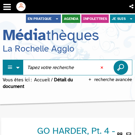
Aller
Aller
Aller
EN PRATIQUE
AGENDA
INFOLETTRES
JE SUIS
au
au
à
Média
thèques
menu
contenu
la
recherche
La Rochelle Agglo
Vous êtes ici :
Accueil
/
Détail du
recherche avancée
document
GO HARDER, Pt. 4 -
Lie