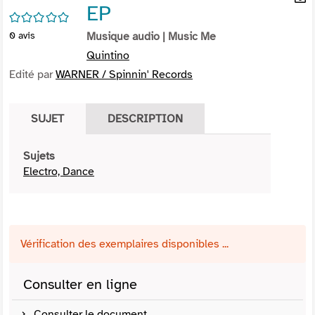
EP
per
En
/5
(Nou
par
0
avis
Musique audio
| Music Me
fenê
mai
Quintino
Edité par
WARNER / Spinnin' Records
SUJET
DESCRIPTION
Sujets
Electro, Dance
Vérification des exemplaires disponibles ...
Consulter en ligne
Consulter le document