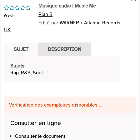
per
Musique audio
| Music Me
En
/5
(Nou
par
Plan B
0
avis
fenê
mai
Edité par
WARNER / Atlantic Records
UK
SUJET
DESCRIPTION
Sujets
Rap, R&B, Soul
Vérification des exemplaires disponibles ...
Consulter en ligne
Consulter le document