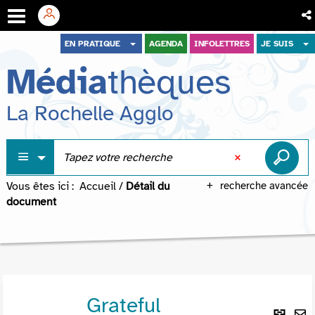
Aller
Aller
Aller
EN PRATIQUE
AGENDA
INFOLETTRES
JE SUIS
au
au
à
Média
thèques
menu
contenu
la
recherche
La Rochelle Agglo
Vous êtes ici :
Accueil
/
Détail du
recherche avancée
document
Grateful
Lie