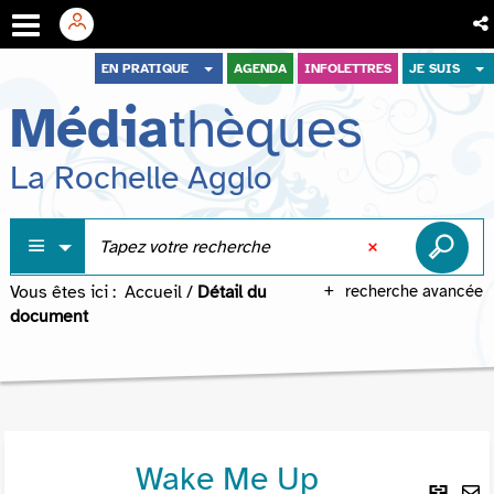
Aller
Aller
Aller
EN PRATIQUE
AGENDA
INFOLETTRES
JE SUIS
au
au
à
Média
thèques
menu
contenu
la
recherche
La Rochelle Agglo
Vous êtes ici :
Accueil
/
Détail du
recherche avancée
document
Wake Me Up
Lie