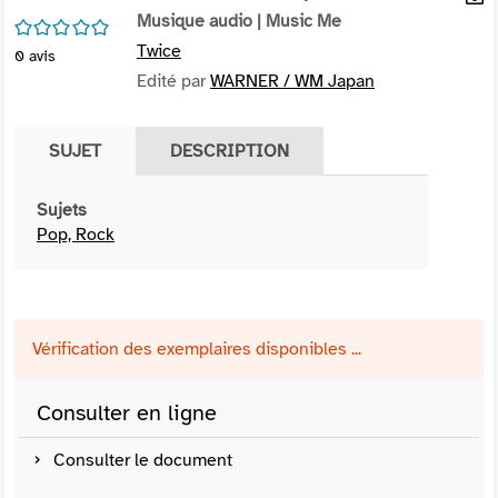
per
Musique audio
| Music Me
En
/5
(Nou
par
Twice
0
avis
fenê
mai
Edité par
WARNER / WM Japan
SUJET
DESCRIPTION
Sujets
Pop, Rock
Vérification des exemplaires disponibles ...
Consulter en ligne
Consulter le document