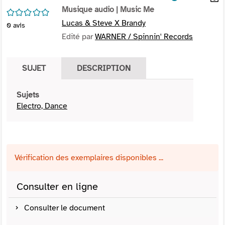
per
Musique audio
| Music Me
En
/5
(Nou
par
Lucas & Steve X Brandy
0
avis
fenê
mai
Edité par
WARNER / Spinnin' Records
SUJET
DESCRIPTION
Sujets
Electro, Dance
Vérification des exemplaires disponibles ...
Consulter en ligne
Consulter le document