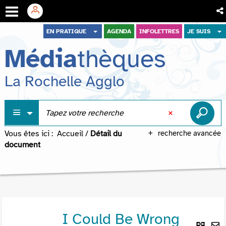
Aller
Aller
Aller
EN PRATIQUE
AGENDA
INFOLETTRES
JE SUIS
au
au
à
Média
thèques
menu
contenu
la
recherche
La Rochelle Agglo
Vous êtes ici :
Accueil
/
Détail du
recherche avancée
document
I Could Be Wrong
Lie