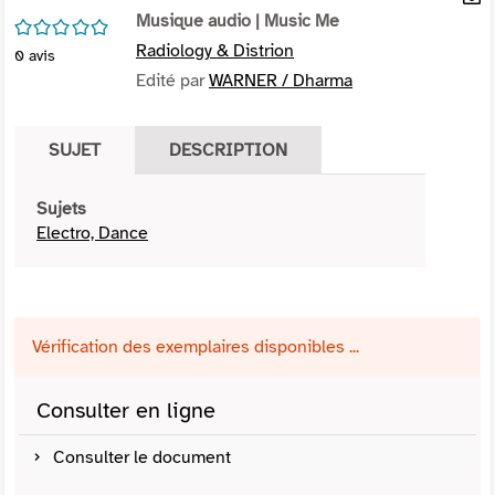
per
Musique audio
| Music Me
En
/5
(Nou
par
Radiology & Distrion
0
avis
fenê
mai
Edité par
WARNER / Dharma
SUJET
DESCRIPTION
Sujets
Electro, Dance
Vérification des exemplaires disponibles ...
Consulter en ligne
Consulter le document