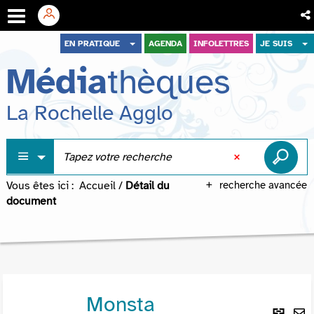
Aller
Aller
Aller
EN PRATIQUE
AGENDA
INFOLETTRES
JE SUIS
au
au
à
Média
thèques
menu
contenu
la
recherche
La Rochelle Agglo
Vous êtes ici :
Accueil
/
Détail du
recherche avancée
document
Monsta
Lie