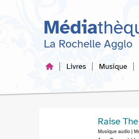
Aller
Aller
Aller
au
au
à
menu
contenu
la
Média
thèq
recherche
La Rochelle Agglo
Livres
Musique
Raise The
Musique audio
| M