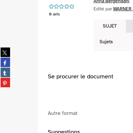
Anna Bergendahl
/5
Edité par
WARNER 
0
avis
SUJET
Sujets
Partager
sur
Partager
twitter
sur
(Nouvelle
Partager
facebook
Se procurer le document
fenêtre)
sur
(Nouvelle
Partager
tumblr
fenêtre)
sur
(Nouvelle
pinterest
fenêtre)
(Nouvelle
fenêtre)
Autre format
Suggestions