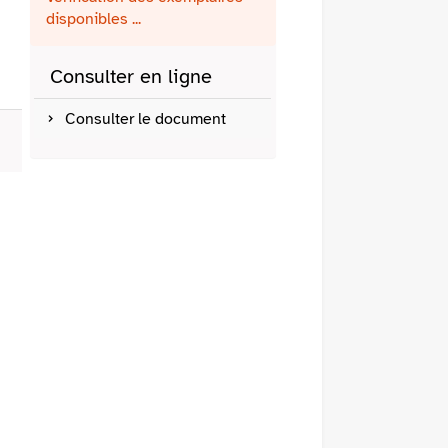
fenêtre)
mail
disponibles ...
Consulter en ligne
Consulter le document