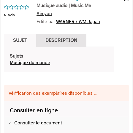
per
Musique audio
| Music Me
En
/5
(Nou
par
Aimyon
0
avis
fenê
mai
Edité par
WARNER / WM Japan
SUJET
DESCRIPTION
Sujets
Musique du monde
Vérification des exemplaires disponibles ...
Consulter en ligne
Consulter le document