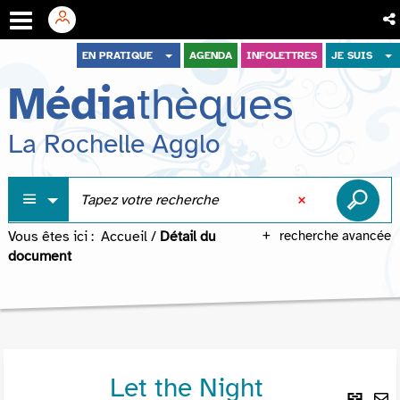
Aller
Aller
Aller
EN PRATIQUE
AGENDA
INFOLETTRES
JE SUIS
au
au
à
Média
thèques
menu
contenu
la
recherche
La Rochelle Agglo
Vous êtes ici :
Accueil
/
Détail du
recherche avancée
document
Let the Night
Lie