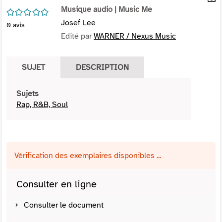
per
Musique audio
| Music Me
En
/5
(Nou
par
Josef Lee
0
avis
fenê
mai
Edité par
WARNER / Nexus Music
SUJET
DESCRIPTION
Sujets
Rap, R&B, Soul
Vérification des exemplaires disponibles ...
Consulter en ligne
Consulter le document