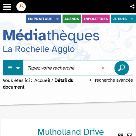
Aller
Aller
Aller
EN PRATIQUE
AGENDA
INFOLETTRES
JE SUIS
au
au
à
Média
thèques
menu
contenu
la
recherche
La Rochelle Agglo
Vous êtes ici :
Accueil
/
Détail du
recherche avancée
document
Mulholland Drive
Lie